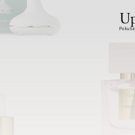
Up
Pokušaj