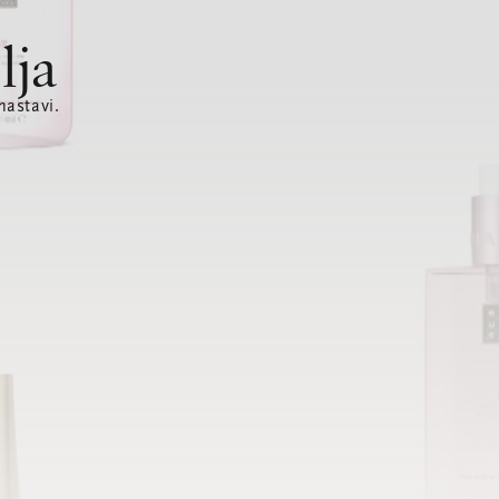
lja
nastavi.