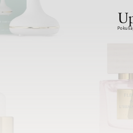
Up
Pokušaj