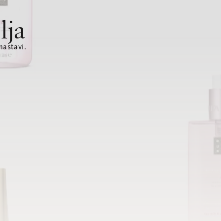
lja
nastavi.