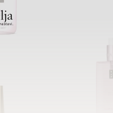
lja
nastavi.