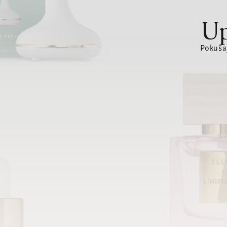
Up
Pokušaj