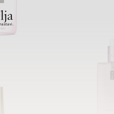
lja
nastavi.