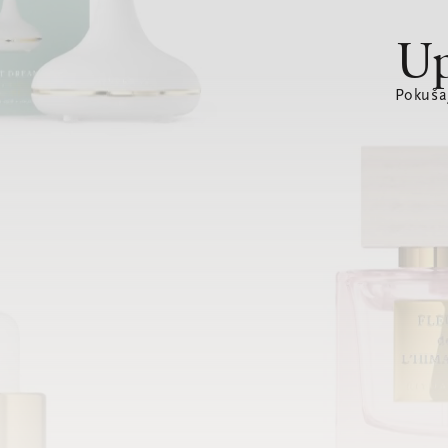
Up
Pokušaj