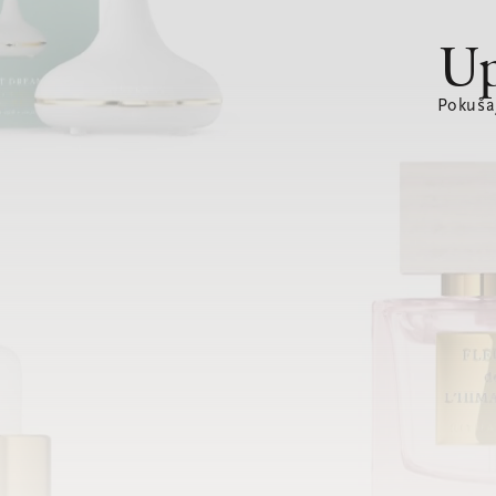
Up
Pokušaj