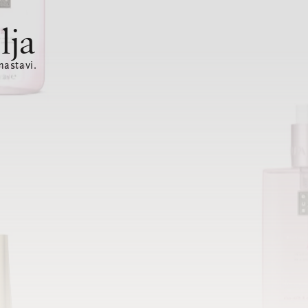
lja
nastavi.