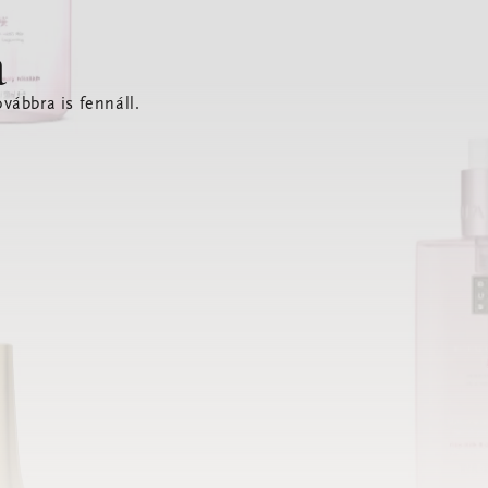
a
vábbra is fennáll.