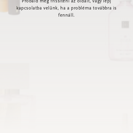
Próbáld meg frissíteni az oldalt, vagy lépj
kapcsolatba velünk, ha a probléma továbbra is
fennáll.