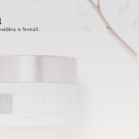
a
vábbra is fennáll.