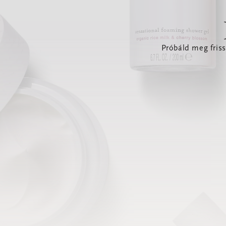
Próbáld meg friss