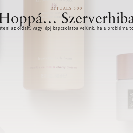
RITUALS 500
Hoppá… Szerverhib
íteni az oldalt, vagy lépj kapcsolatba velünk, ha a probléma to