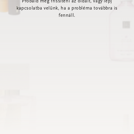
Próbáld meg frissíteni az oldalt, vagy lépj
kapcsolatba velünk, ha a probléma továbbra is
fennáll.