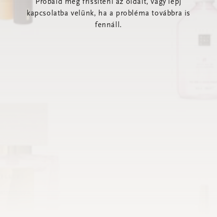
Próbáld meg frissíteni az oldalt, vagy lépj
kapcsolatba velünk, ha a probléma továbbra is
fennáll.