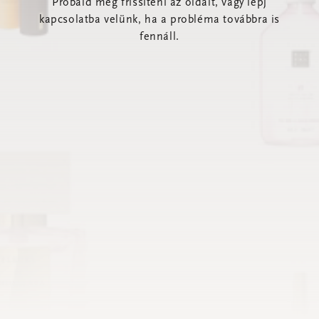
Próbáld meg frissíteni az oldalt, vagy lépj
kapcsolatba velünk, ha a probléma továbbra is
fennáll.