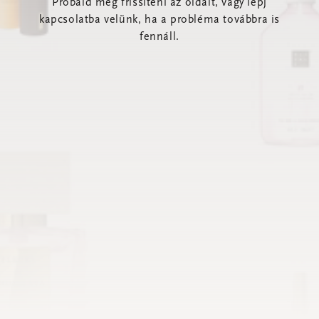
Próbáld meg frissíteni az oldalt, vagy lépj
kapcsolatba velünk, ha a probléma továbbra is
fennáll.