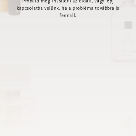
Próbáld meg frissíteni az oldalt, vagy lépj
kapcsolatba velünk, ha a probléma továbbra is
fennáll.