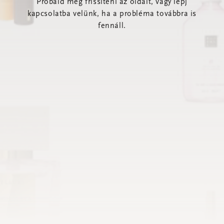
Próbáld meg frissíteni az oldalt, vagy lépj
kapcsolatba velünk, ha a probléma továbbra is
fennáll.