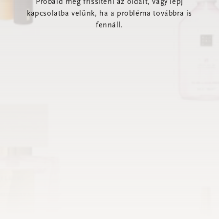
Próbáld meg frissíteni az oldalt, vagy lépj
kapcsolatba velünk, ha a probléma továbbra is
fennáll.