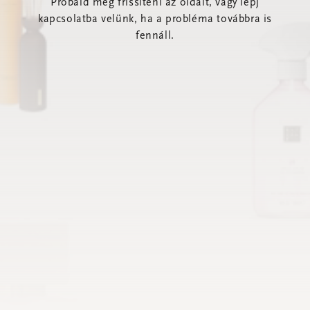
Próbáld meg frissíteni az oldalt, vagy lépj
kapcsolatba velünk, ha a probléma továbbra is
fennáll.