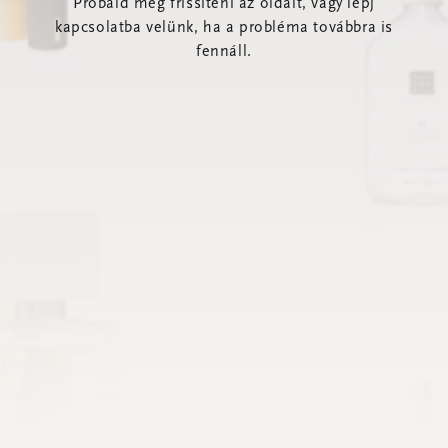
Próbáld meg frissíteni az oldalt, vagy lépj
kapcsolatba velünk, ha a probléma továbbra is
fennáll.