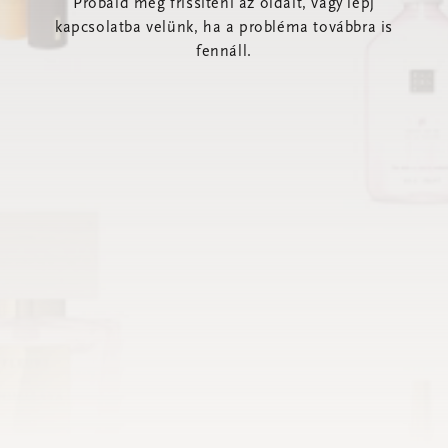
Próbáld meg frissíteni az oldalt, vagy lépj
kapcsolatba velünk, ha a probléma továbbra is
fennáll.