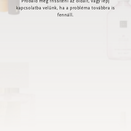
Próbáld meg frissíteni az oldalt, vagy lépj
kapcsolatba velünk, ha a probléma továbbra is
fennáll.