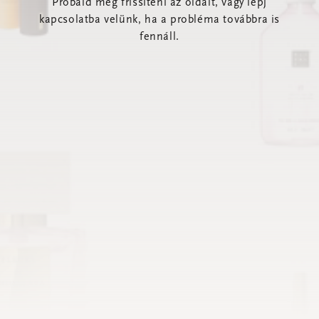
Próbáld meg frissíteni az oldalt, vagy lépj
kapcsolatba velünk, ha a probléma továbbra is
fennáll.