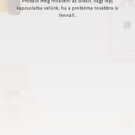
Próbáld meg frissíteni az oldalt, vagy lépj
kapcsolatba velünk, ha a probléma továbbra is
fennáll.