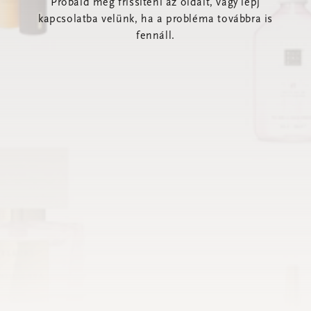
Próbáld meg frissíteni az oldalt, vagy lépj
kapcsolatba velünk, ha a probléma továbbra is
fennáll.