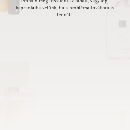
Próbáld meg frissíteni az oldalt, vagy lépj
kapcsolatba velünk, ha a probléma továbbra is
fennáll.