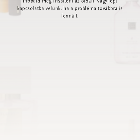
Próbáld meg frissíteni az oldalt, vagy lépj
kapcsolatba velünk, ha a probléma továbbra is
fennáll.