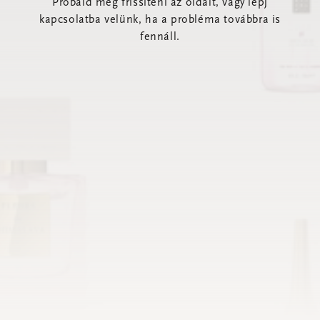
Próbáld meg frissíteni az oldalt, vagy lépj
kapcsolatba velünk, ha a probléma továbbra is
fennáll.