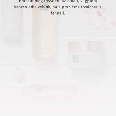
Próbáld meg frissíteni az oldalt, vagy lépj
kapcsolatba velünk, ha a probléma továbbra is
fennáll.