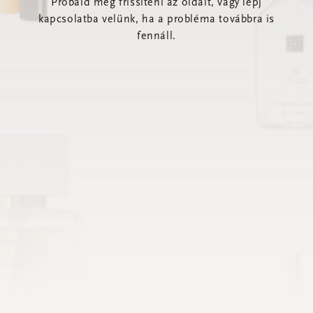
Próbáld meg frissíteni az oldalt, vagy lépj
kapcsolatba velünk, ha a probléma továbbra is
fennáll.