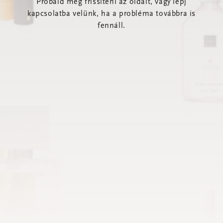
Próbáld meg frissíteni az oldalt, vagy lépj
kapcsolatba velünk, ha a probléma továbbra is
fennáll.