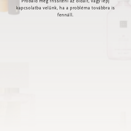
Próbáld meg frissíteni az oldalt, vagy lépj
kapcsolatba velünk, ha a probléma továbbra is
fennáll.