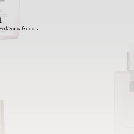
a
vábbra is fennáll.