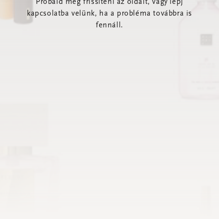
Próbáld meg frissíteni az oldalt, vagy lépj
kapcsolatba velünk, ha a probléma továbbra is
fennáll.