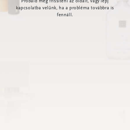
Próbáld meg frissíteni az oldalt, vagy lépj
kapcsolatba velünk, ha a probléma továbbra is
fennáll.