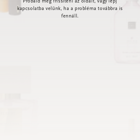
Próbáld meg frissíteni az oldalt, vagy lépj
kapcsolatba velünk, ha a probléma továbbra is
fennáll.