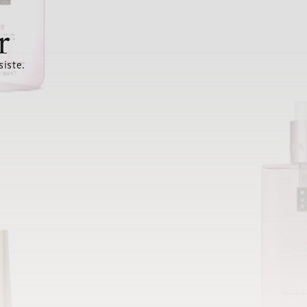
r
siste.