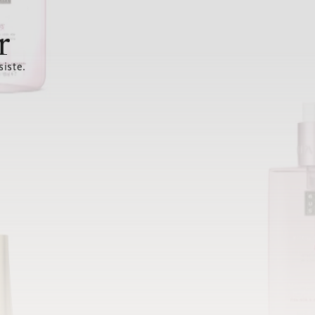
r
siste.