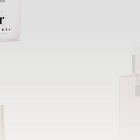
r
siste.