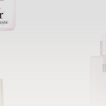
r
siste.