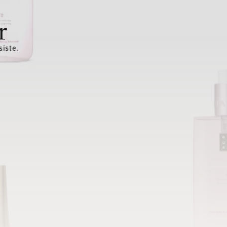
r
siste.