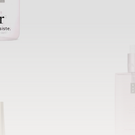
r
siste.