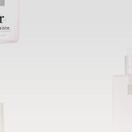
r
siste.