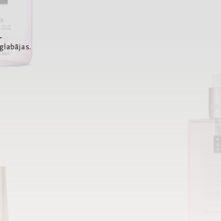
a
glabājas.