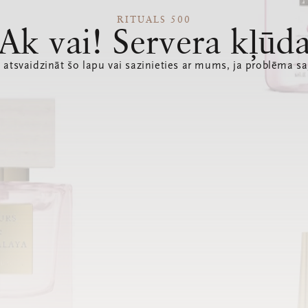
RITUALS 500
Ak vai! Servera kļūd
 atsvaidzināt šo lapu vai sazinieties ar mums, ja problēma sa