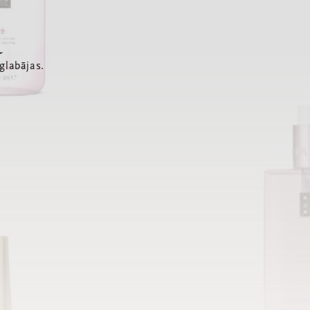
a
glabājas.