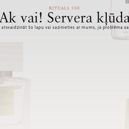
RITUALS 500
Ak vai! Servera kļūd
 atsvaidzināt šo lapu vai sazinieties ar mums, ja problēma sa