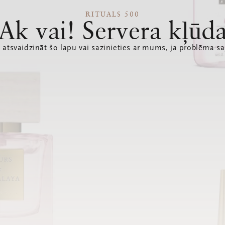
RITUALS 500
Ak vai! Servera kļūd
 atsvaidzināt šo lapu vai sazinieties ar mums, ja problēma sa