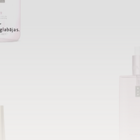
a
glabājas.