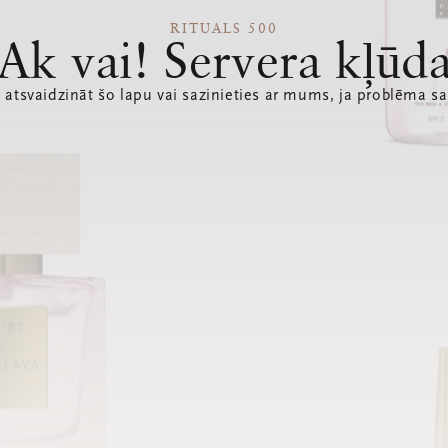
RITUALS 500
Ak vai! Servera kļūd
 atsvaidzināt šo lapu vai sazinieties ar mums, ja problēma sa