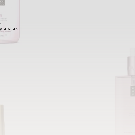
a
glabājas.