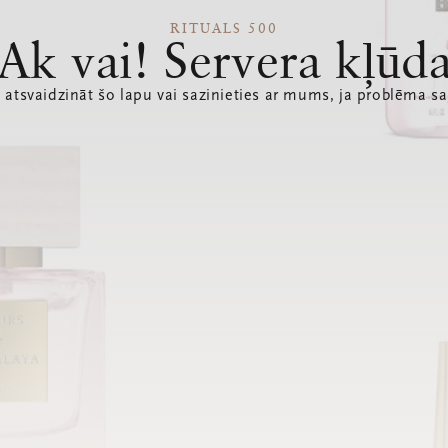
RITUALS 500
Ak vai! Servera kļūd
 atsvaidzināt šo lapu vai sazinieties ar mums, ja problēma sa