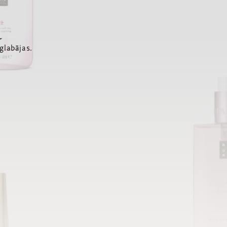
a
glabājas.