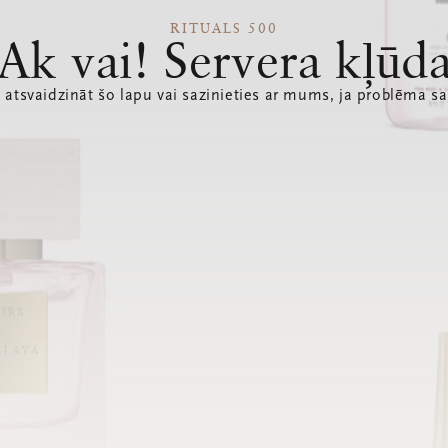
RITUALS 500
Ak vai! Servera kļūd
 atsvaidzināt šo lapu vai sazinieties ar mums, ja problēma sa