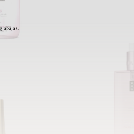
a
glabājas.