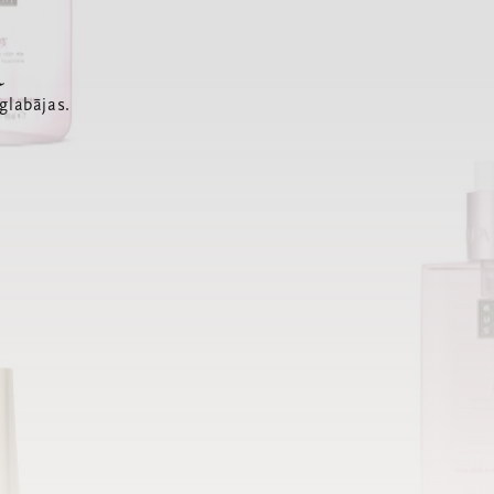
a
glabājas.