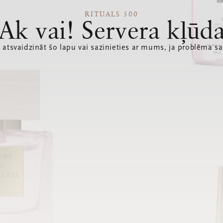
RITUALS 500
Ak vai! Servera kļūd
 atsvaidzināt šo lapu vai sazinieties ar mums, ja problēma sa