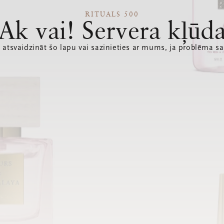
RITUALS 500
Ak vai! Servera kļūd
 atsvaidzināt šo lapu vai sazinieties ar mums, ja problēma sa