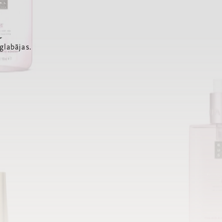
a
glabājas.