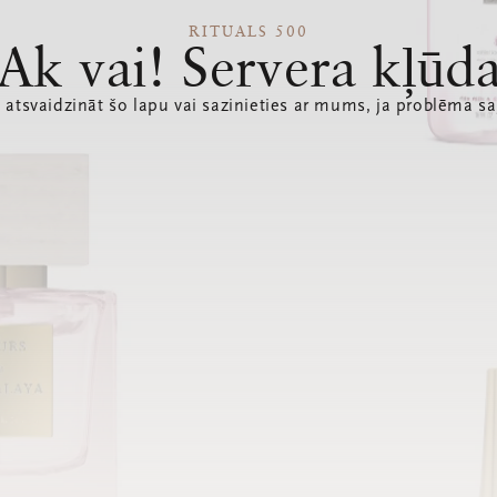
RITUALS 500
Ak vai! Servera kļūd
 atsvaidzināt šo lapu vai sazinieties ar mums, ja problēma sa