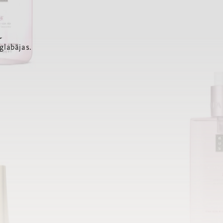
a
glabājas.