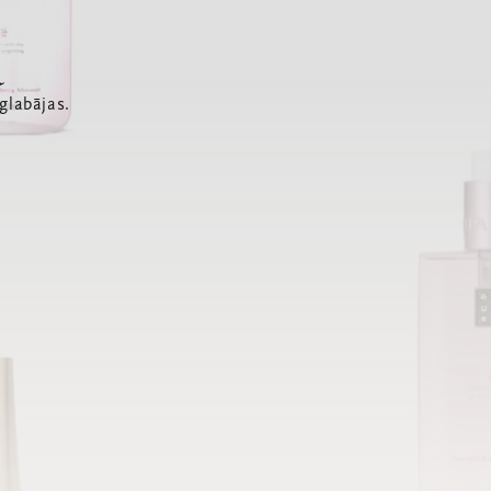
a
glabājas.