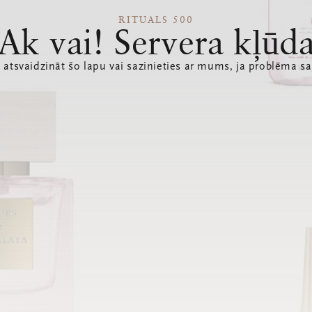
RITUALS 500
Ak vai! Servera kļūd
 atsvaidzināt šo lapu vai sazinieties ar mums, ja problēma sa